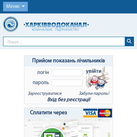
Меню
Прийом показань лічильників
увійти
логін
пароль
Зареєструватися
Забули пароль?
Вхід без реєстрації
x
Відновлення пароля
Сплатити через
Для відновлення пароля введіть Ваш
логін або e-mail: