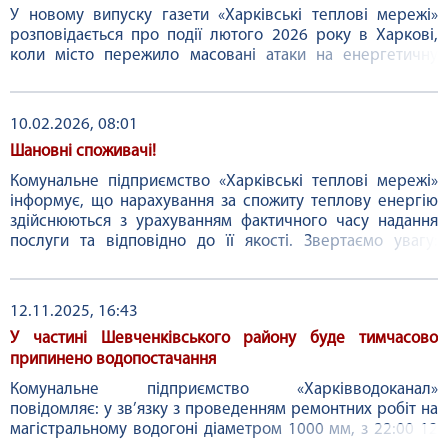
У новому випуску газети «Харківські теплові мережі»
розповідається про події лютого 2026 року в Харкові,
коли місто пережило масовані атаки на енергетичну
інфраструктуру. В результаті обстрілів були пошкоджені
ключові об’єкти, зокрема Харківська ТЕЦ-5, і без
опалення залишилися близько 105 тисяч мешканців.
10.02.2026, 08:01
Екстрені рішення приймалися для збереження системи
Шановні споживачі!
теплопостачання, ...
Комунальне підприємство «Харківські теплові мережі»
інформує, що нарахування за спожиту теплову енергію
здійснюються з урахуванням фактичного часу надання
послуги та відповідно до її якості. Звертаємо увагу:
перерахунок нарахувань за поточний місяць
відображається у платіжному документі наступного
місяця, після отримання та опрацювання фактичних
12.11.2025, 16:43
даних. ...
У частині Шевченківського району буде тимчасово
припинено водопостачання
Комунальне підприємство «Харківводоканал»
повідомляє: у зв’язку з проведенням ремонтних робіт на
магістральному водогоні діаметром 1000 мм, з 22:00 12