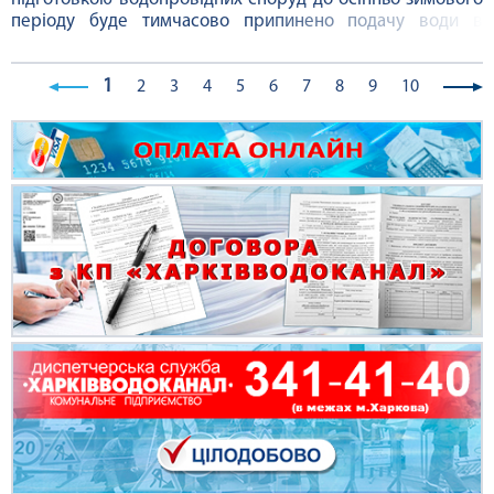
періоду буде тимчасово припинено подачу води в
окремих мікрорайонах міста. У Немишлянському районі,
обмеженими: пр. Льва Ландау, річкою Немишля, пр.
1
Тракторобудівників, залізничним полотном, пр. Героїв
2
3
4
5
6
7
8
9
10
Харкова, вул. Харківських дивізій, ...