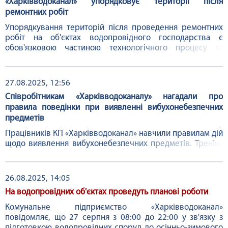
«Харківводоканал» упорядковує території після
ремонтних робіт
Упорядкування територій після проведення ремонтних
робіт на об'єктах водопровідного господарства є
обов'язковою частиною технологічного процесу та
важливим етапом підготовки водопровідних мереж до
експлуатації в осінньо-зимовий період. Так, ремонтні
бригади Новобаварського району на цьому тижні вже
27.08.2025, 12:56
відновили 15 розриттів після проведених робіт. За
Співробітникам «Харківводоканалу» нагадали про
словами майстра районної служби комплексу ...
правила поведінки при виявленні вибухонебезпечних
предметів
Працівників КП «Харківводоканал» навчили правилам дій
щодо виявлення вибухонебезпечних предметів. Тренінг
провели представники громадської організації
«Український центр гуманітарної захисту». Начальник
відділу цивільного захисту підприємства Катерина Носа
26.08.2025, 14:05
зазначила, що це далеко не перша подібна лекція для
На водопровідних об'єктах проведуть планові роботи
співробітників, проте в умовах бойових дій, що
продовжуються, інформація ...
Комунальне підприємство «Харківводоканал»
повідомляє, що 27 серпня з 08:00 до 22:00 у зв'язку з
підготовкою водопровідних споруд до осінньо-зимового