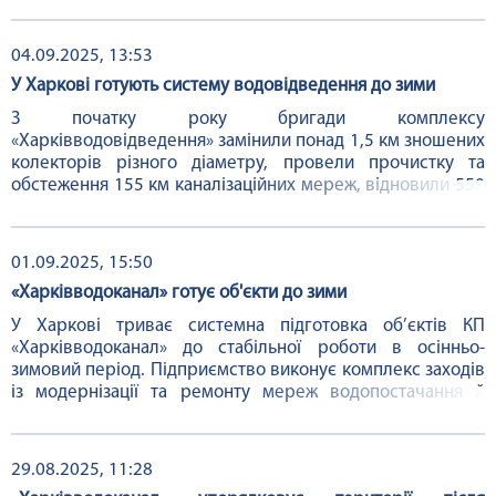
листопада до 20:00 13 листопада у частині
Шевченківського району буде тимчасово припинено
водопостачання. Також на підприємстві нагадують:
04.09.2025, 13:53
важливо мати запас води для першочергових потреб.
У Харкові готують систему водовідведення до зими
Просимо вибачення за тимчасові незручності ...
З початку року бригади комплексу
«Харківводовідведення» замінили понад 1,5 км зношених
колекторів різного діаметру, провели прочистку та
обстеження 155 км каналізаційних мереж, відновили 550
оглядових колодязів із заміною люків та плит
перекриття. Паралельно виконуються планові ремонти
всіх об'єктів господарства. Зокрема, за графіком
01.09.2025, 15:50
продовжуються роботи з відновлення оглядових ...
«Харківводоканал» готує об'єкти до зими
У Харкові триває системна підготовка об’єктів КП
«Харківводоканал» до стабільної роботи в осінньо-
зимовий період. Підприємство виконує комплекс заходів
із модернізації та ремонту мереж водопостачання й
водовідведення, а також внутрішньобудинкових систем,
забезпечуючи надійне функціонування інфраструктури
міста. На комплексі «Харківводопостачання» цього року
29.08.2025, 11:28
вже оновили ...