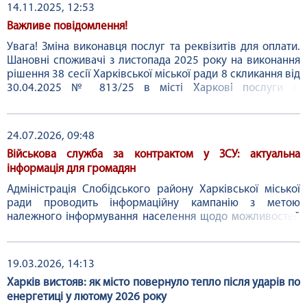
14.11.2025, 12:53
Важливе повідомлення!
Увага! Зміна виконавця послуг та реквізитів для оплати.
Шановні споживачі з листопада 2025 року на виконання
рішення 38 сесії Харківської міської ради 8 скликання від
30.04.2025 № 813/25 в місті Харкові послуги з:
централізованого холодного водопостачання...
24.07.2026, 09:48
Військова служба за контрактом у ЗСУ: актуальна
інформація для громадян
Адміністрація Слобідського району Харківської міської
ради проводить інформаційну кампанію з метою
належного інформування населення щодо можливостей
проходження військової служби за контрактом у
Збройних Силах України. Заходи реалізуються в межах
державної політики у сфері комплектування української
19.03.2026, 14:13
армії. Ознайомитися з умовами служби, соціальними
Харків вистояв: як місто повернуло тепло після ударів по
гарантіями та вимогами до кандидатів можна у ...
енергетиці у лютому 2026 року