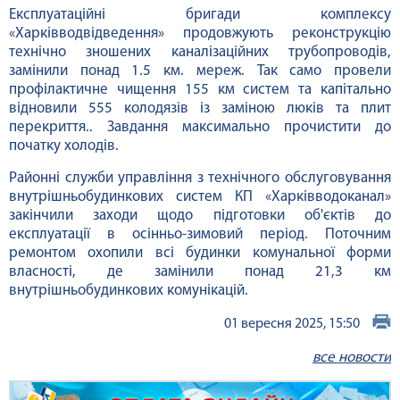
Експлуатаційні бригади комплексу
«Харківводвідведення» продовжують реконструкцію
технічно зношених каналізаційних трубопроводів,
замінили понад 1.5 км. мереж. Так само провели
профілактичне чищення 155 км систем та капітально
відновили 555 колодязів із заміною люків та плит
перекриття.. Завдання максимально прочистити до
початку холодів.
Районні служби управління з технічного обслуговування
внутрішньобудинкових систем КП «Харківводоканал»
закінчили заходи щодо підготовки об'єктів до
експлуатації в осінньо-зимовий період. Поточним
ремонтом охопили всі будинки комунальної форми
власності, де замінили понад 21,3 км
внутрішньобудинкових комунікацій.
01 вересня 2025, 15:50
все новости