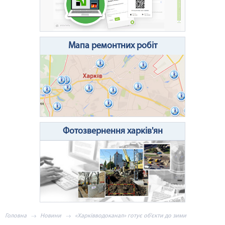
Очистити поле
Надіслати
Мапа ремонтних робіт
Фотозвернення харків'ян
Головна
Новини
«Харківводоканал» готує об'єкти до зими