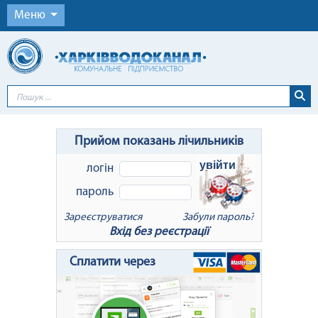
Меню
Прийом показань лічильників
увійти
логін
пароль
Зареєструватися
Забули пароль?
Вхід без реєстрації
x
Відновлення пароля
Сплатити через
Для відновлення пароля введіть Ваш
логін або e-mail: