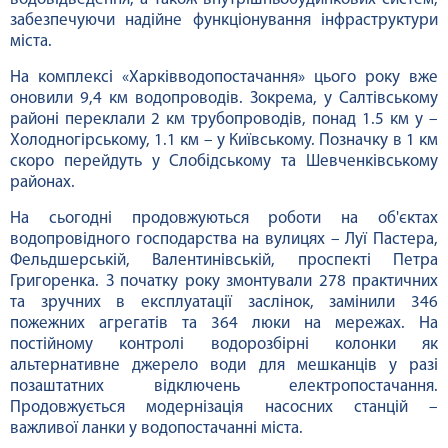
забезпечуючи надійне функціонування інфраструктури
міста.
На комплексі «Харківводопостачання» цього року вже
оновили 9,4 км водопроводів. Зокрема, у Салтівському
районі переклали 2 км трубопроводів, понад 1.5 км у –
Холодногірському, 1.1 км – у Київському. Позначку в 1 км
скоро перейдуть у Слобідському та Шевченківському
районах.
На сьогодні продовжуються роботи на об'єктах
водопровідного господарства на вулицях – Луї Пастера,
Фельдшерській, Валентинівській, проспекті Петра
Григоренка. З початку року змонтували 278 практичних
та зручних в експлуатації заслінок, замінили 346
пожежних агрегатів та 364 люки на мережах. На
постійному контролі водорозбірні колонки як
альтернативне джерело води для мешканців у разі
позаштатних відключень електропостачання.
Продовжується модернізація насосних станцій –
важливої ​​ланки у водопостачанні міста.