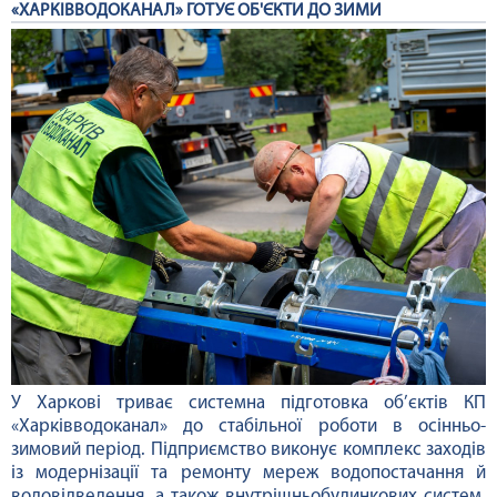
«ХАРКІВВОДОКАНАЛ» ГОТУЄ ОБ'ЄКТИ ДО ЗИМИ
У Харкові триває системна підготовка об’єктів КП
«Харківводоканал» до стабільної роботи в осінньо-
зимовий період. Підприємство виконує комплекс заходів
із модернізації та ремонту мереж водопостачання й
водовідведення, а також внутрішньобудинкових систем,