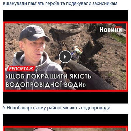
вшанували пам’ять героїв та подякували захисникам
У Новобаварському районі міняють водопроводи