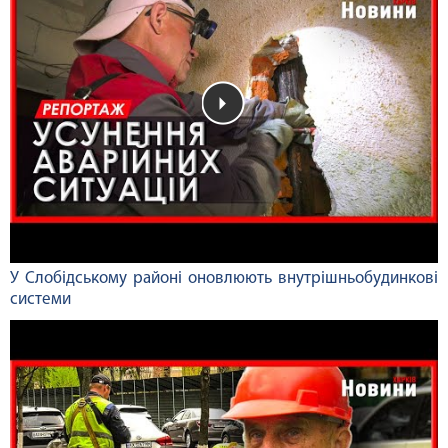
У Слобідському районі оновлюють внутрішньобудинкові
системи