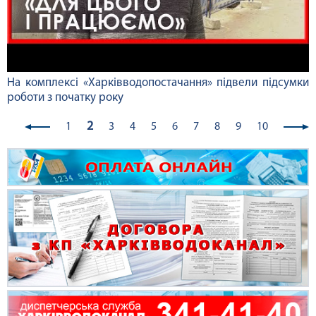
На комплексі «Харківводопостачання» підвели підсумки
роботи з початку року
2
1
3
4
5
6
7
8
9
10