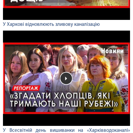
У Харкові відновлюють зливову каналізацію
У Всесвітній день вишиванки на «Харківводоканалі»