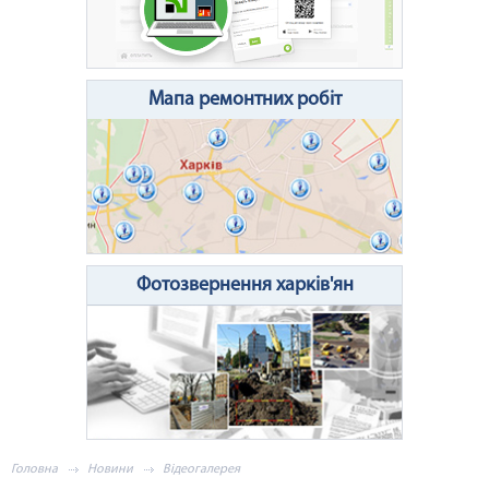
Очистити поле
Надіслати
Мапа ремонтних робіт
Фотозвернення харків'ян
Головна
Новини
Відеогалерея