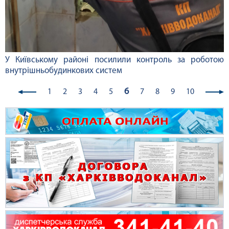
У Київському районі посилили контроль за роботою
внутрішньобудинкових систем
6
1
2
3
4
5
7
8
9
10