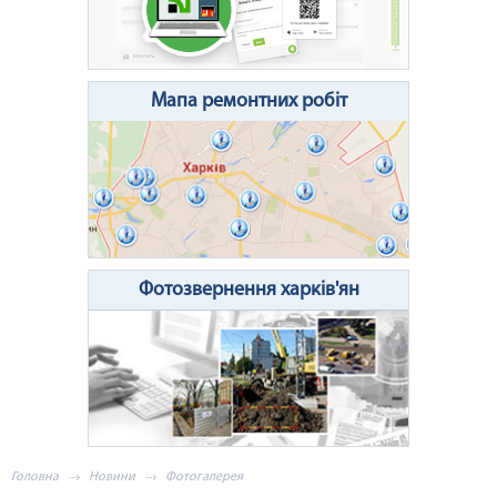
Очистити поле
Надіслати
Мапа ремонтних робіт
Фотозвернення харків'ян
Головна
Новини
Фотогалерея