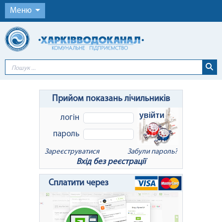
Меню
Прийом показань лічильників
увійти
логін
пароль
Зареєструватися
Забули пароль?
Вхід без реєстрації
x
Відновлення пароля
Сплатити через
Для відновлення пароля введіть Ваш
логін або e-mail: