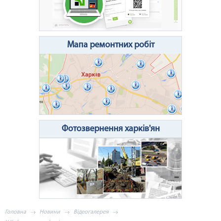
Очистити поле
Надіслати
Мапа ремонтних робіт
Фотозвернення харків'ян
Головна
Новини
Відеогалерея