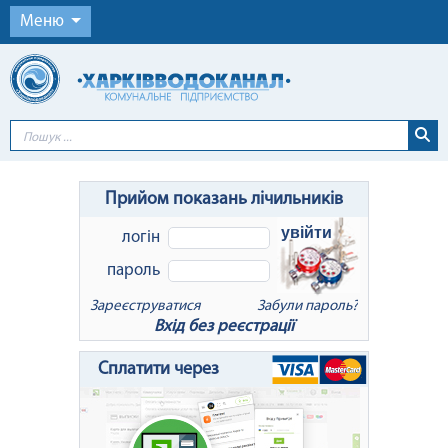
Меню
Прийом показань лічильників
увійти
логін
пароль
Зареєструватися
Забули пароль?
Вхід без реєстрації
x
Відновлення пароля
Сплатити через
Для відновлення пароля введіть Ваш
логін або e-mail: