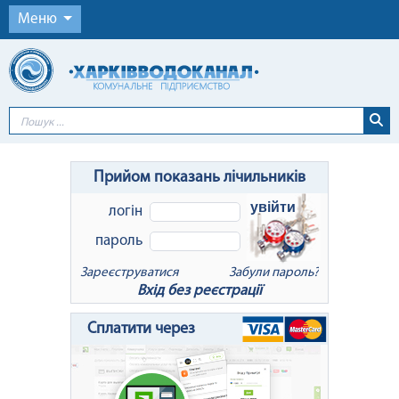
Меню
Прийом показань лічильників
увійти
логін
пароль
Зареєструватися
Забули пароль?
Вхід без реєстрації
x
Відновлення пароля
Сплатити через
Для відновлення пароля введіть Ваш
логін або e-mail: