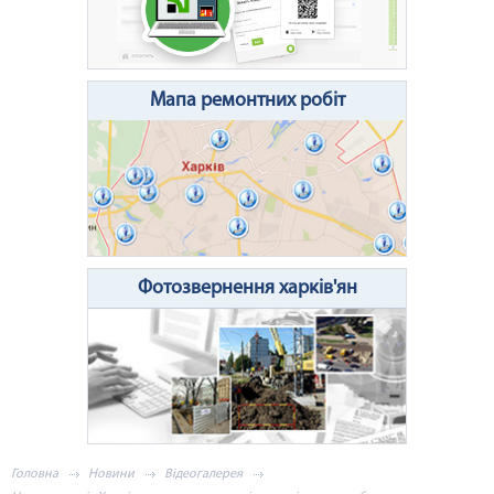
Очистити поле
Надіслати
Мапа ремонтних робіт
Фотозвернення харків'ян
Головна
Новини
Відеогалерея