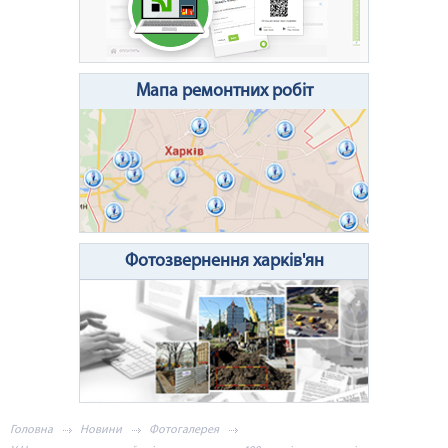
Очистити поле
Надіслати
Мапа ремонтних робіт
Фотозвернення харків'ян
Головна
Новини
Фотогалерея