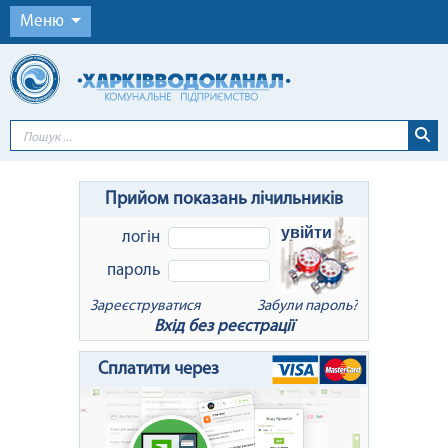
Меню
Прийом показань лічильників
увійти
логін
пароль
Зареєструватися
Забули пароль?
Вхід без реєстрації
x
Відновлення пароля
Сплатити через
Для відновлення пароля введіть Ваш
логін або e-mail: