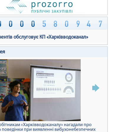
нентів обслуговує КП «Харківводоканал»
ея
обітникам «Харківводоканалу» нагадали про
 поведінки при виявленні вибухонебезпечних