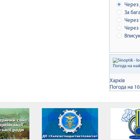
Через 
За баг
Через 
Через 
Вписую
Погода на на
Харків
Погода на 10