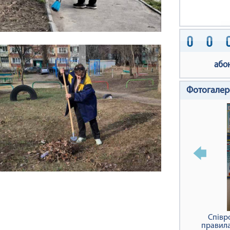
або
Фотогалер
Співр
правила