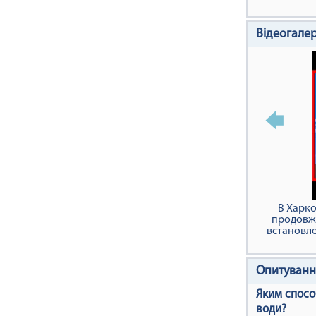
Відеогале
В Харко
продовжу
встановле
Опитуванн
Яким спосо
води?