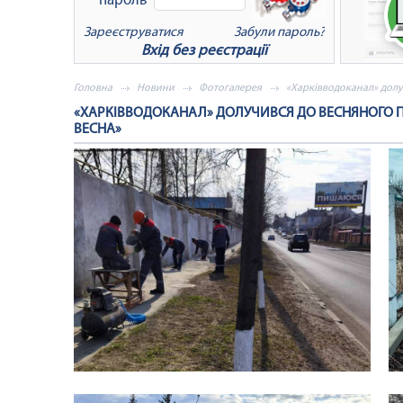
пароль
Зареєструватися
Забули пароль?
Вхід без реєстрації
x
Відновлення пароля
Головна
Новини
Фотогалерея
«Харківводоканал» долу
Для відновлення пароля введіть Ваш
«ХАРКІВВОДОКАНАЛ» ДОЛУЧИВСЯ ДО ВЕСНЯНОГО П
логін або e-mail:
ВЕСНА»
Очистити поле
Надіслати