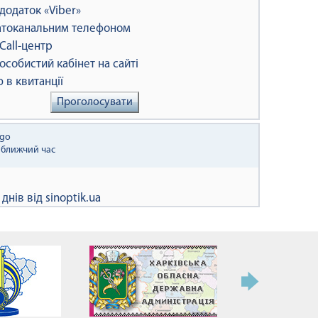
додаток «Viber»
атоканальним телефоном
Сall-центр
особистий кабінет на сайті
 в квитанції
Проголосувати
йближчий час
 днів від
sinoptik.ua