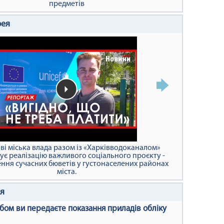
предметів
рея
ві міська влада разом із «Харківводоканалом»
є реалізацію важливого соціального проєкту -
ння сучасних бюветів у густонаселених районах
міста.
я
бом ви передаєте показання приладів обліку