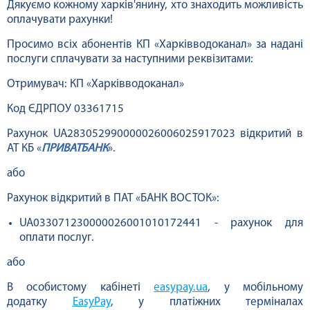
Дякуємо кожному харків'янину, хто знаходить можливість
оплачувати рахунки!
Просимо всіх абонентів КП «Харківводоканал» за надані
послуги сплачувати за наступними реквізитами:
Отримувач: КП «Харківводоканал»
Код ЄДРПОУ 03361715
Рахунок UA283052990000026006025917023 відкритий в
АТ КБ «
ПРИВАТБАНК
».
або
Рахунок відкритий в ПАТ «БАНК ВОСТОК»:
UA033071230000026001010172441 - рахунок для
оплати послуг.
або
В особистому кабінеті
easypay.ua
, у мобільному
додатку
EasyPay
, у платіжних терміналах