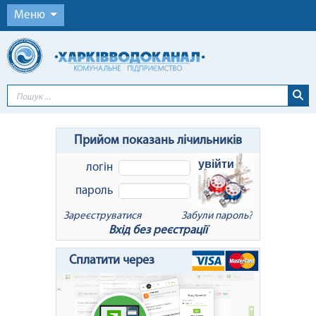
Меню
Прийом показань лічильників
увійти
логін
пароль
Зареєструватися
Забули пароль?
Вхід без реєстрації
x
Відновлення пароля
Сплатити через
Для відновлення пароля введіть Ваш
логін або e-mail: