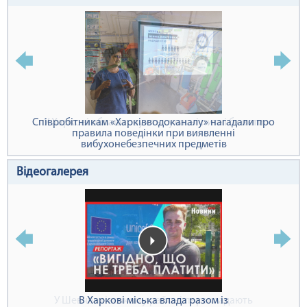
У Харкові облаштовують сучасні питні бювети
Відеогалерея
У Шевченківському районі перекладають