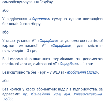
самообслуговування EasyPay.
або
У відділеннях «
Укрпошти
» сумарно однією квитанцією
без комісійного збору.
або
У касах установ АТ «
Ощадбанк
» за допомогою платіжної
картки емітованої АТ «
Ощадбанк
», для клієнтів-
пенсіонерів – 3 грн;
В інформаційно-платіжних терміналах за допомогою
платіжної картки, емітованої АТ «
Ощадбанк
» – 1 грн;
Безкоштовно та без черг – у WEB та «
Мобільний Ощад
».
або
Без комісії у касах абонентних відділів підприємства, за
адресами:
пр. Ювілейний, 28-а, вул. Університетська,
37/39.