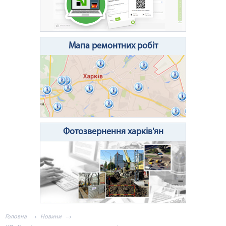
Очистити поле
Надіслати
Мапа ремонтних робіт
Фотозвернення харків'ян
Головна
Новини