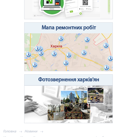
Очистити поле
Надіслати
Мапа ремонтних робіт
Фотозвернення харків'ян
Головна
Новини