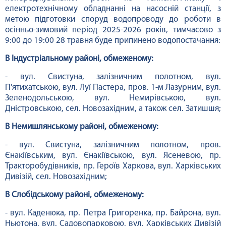
електротехнічному обладнанні на насосній станції, з
метою підготовки споруд водопроводу до роботи в
осінньо-зимовий період 2025-2026 років, тимчасово з
9:00 до 19:00 28 травня буде припинено водопостачання:
В Індустріальному районі, обмеженому:
- вул. Свистуна, залізничним полотном, вул.
П'ятихатською, вул. Луї Пастера, пров. 1-м Лазурним, вул.
Зеленодольською, вул. Немирівською, вул.
Дністровською, сел. Новозахідним, а також сел. Затишшя;
В Немишлянському районі, обмеженому:
- вул. Свистуна, залізничним полотном, пров.
Єнакіївським, вул. Єнакіївською, вул. Ясеневою, пр.
Тракторобудівників, пр. Героїв Харкова, вул. Харківських
Дивізій, сел. Новозахідним;
В Слобідському районі, обмеженому:
- вул. Каденюка, пр. Петра Григоренка, пр. Байрона, вул.
Ньютона, вул. Садовопарковою, вул. Харківських Дивізій