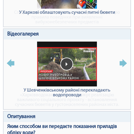
У Харкові облаштовують сучасні питні бювети
Відеогалерея
У Шевченківському районі перекладають
водопроводи
Опитування
Яким способом ви передаєте показання приладів
обліку води?