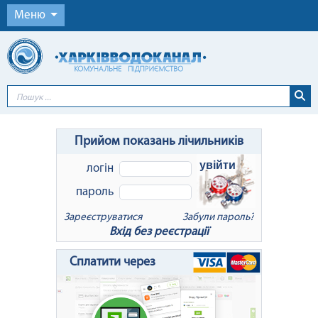
Меню
Прийом показань лічильників
увійти
логін
пароль
Зареєструватися
Забули пароль?
Вхід без реєстрації
x
Відновлення пароля
Сплатити через
Для відновлення пароля введіть Ваш
логін або e-mail: