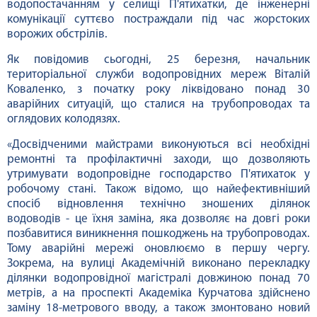
водопостачанням у селищі П'ятихатки, де інженерні
комунікації суттєво постраждали під час жорстоких
ворожих обстрілів.
Як повідомив сьогодні, 25 березня, начальник
територіальної служби водопровідних мереж Віталій
Коваленко, з початку року ліквідовано понад 30
аварійних ситуацій, що сталися на трубопроводах та
оглядових колодязях.
«Досвідченими майстрами виконуються всі необхідні
ремонтні та профілактичні заходи, що дозволяють
утримувати водопровідне господарство П'ятихаток у
робочому стані. Також відомо, що найефективніший
спосіб відновлення технічно зношених ділянок
водоводів - це їхня заміна, яка дозволяє на довгі роки
позбавитися виникнення пошкоджень на трубопроводах.
Тому аварійні мережі оновлюємо в першу чергу.
Зокрема, на вулиці Академічній виконано перекладку
ділянки водопровідної магістралі довжиною понад 70
метрів, а на проспекті Академіка Курчатова здійснено
заміну 18-метрового вводу, а також змонтовано новий