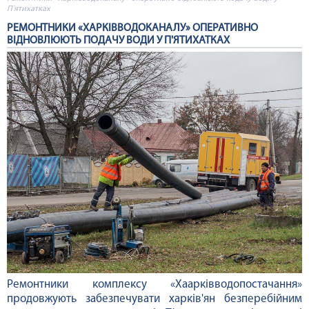
П'ятихатках
РЕМОНТНИКИ «ХАРКІВВОДОКАНАЛУ» ОПЕРАТИВНО
ВІДНОВЛЮЮТЬ ПОДАЧУ ВОДИ У П'ЯТИХАТКАХ
Ремонтники комплексу «Хаарківводопостачання»
продовжують забезпечувати харків'ян безперебійним