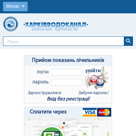
Меню
Прийом показань лічильників
увійти
логін
пароль
Зареєструватися
Забули пароль?
Вхід без реєстрації
x
Відновлення пароля
Сплатити через
Для відновлення пароля введіть Ваш
логін або e-mail: