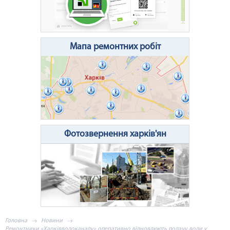
Очистити поле
Надіслати
Мапа ремонтних робіт
Фотозвернення харків'ян
Головна
Новини
Ремонтники «Харківводоканалу» оперативно відновлюють подачу води у