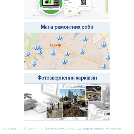
Очистити поле
Надіслати
Мапа ремонтних робіт
Фотозвернення харків'ян
Головна
Новини
На насосній станції проведуть ремонтні роботи