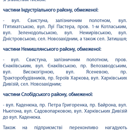
частини Індустріального району, обмеженої:
- вул. Свистуна, залізничним полотном, вул.
П'ятихатською, вул. Луї Пастера, пров. 1-м Котлаським,
вул. Зеленодольською, вул. Немирівською, вул.
Дністровською, сел. Новозахідним, а також сел. Затишшя;
частини Немишлянського району, обмеженої:
- вул. Свистуна, залізничним полотном, пров.
Єнакіївським, вул. Єнакіївською, пр. Велозаводським,
вул. Високогірною, вул. Ясеневою, пр.
Тракторобудівників, пр. Героїв Харкова, вул. Харківських
Дивізій, сел. Новозахідним;
частини Слобідського району, обмеженої:
- вул. Каденюка, пр. Петра Григоренка, пр. Байрона, вул.
Ньютона, вул. Садовопарковою, вул. Харківських Дивізій
до вул. Каденюка.
Також на підприємстві переконливо нагадують