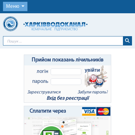
Меню
Прийом показань лічильників
увійти
логін
пароль
Зареєструватися
Забули пароль?
Вхід без реєстрації
x
Відновлення пароля
Сплатити через
Для відновлення пароля введіть Ваш
логін або e-mail: