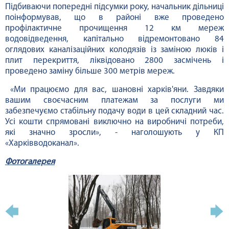
Підбиваючи попередні підсумки року, начальник дільниці
поінформував, що в районі вже проведено
профілактичне прочищення 12 км мереж
водовідведення, капітально відремонтовано 84
оглядових каналізаційних колодязів із заміною люків і
плит перекриття, ліквідовано 2800 засмічень і
проведено заміну більше 300 метрів мереж.
«Ми працюємо для вас, шановні харків'яни. Завдяки
вашим своєчасним платежам за послуги ми
забезпечуємо стабільну подачу води в цей складний час.
Усі кошти спрямовані виключно на виробничі потреби,
які значно зросли», - наголошують у КП
«Харківводоканал».
Фотогалерея