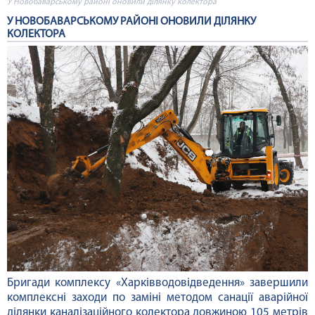
У Новобаварському районі оновили ділянку колектора
У НОВОБАВАРСЬКОМУ РАЙОНІ ОНОВИЛИ ДІЛЯНКУ
КОЛЕКТОРА
Бригади комплексу «Харківводовідведення» завершили
комплексні заходи по заміні методом санації аварійної
ділянки каналізаційного колектора довжиною 105 метрів