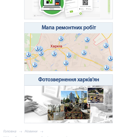
Очистити поле
Надіслати
Мапа ремонтних робіт
Фотозвернення харків'ян
Головна
Новини