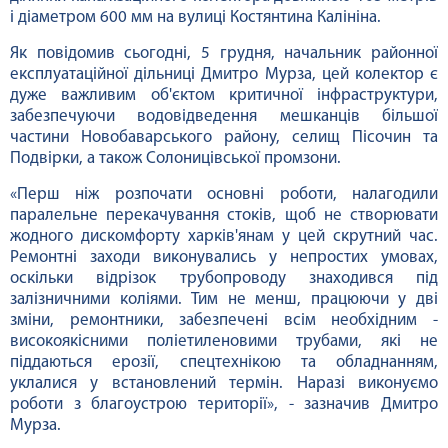
і діаметром 600 мм на вулиці Костянтина Калініна.
Як повідомив сьогодні, 5 грудня, начальник районної
експлуатаційної дільниці Дмитро Мурза, цей колектор є
дуже важливим об'єктом критичної інфраструктури,
забезпечуючи водовідведення мешканців більшої
частини Новобаварського району, селищ Пісочин та
Подвірки, а також Солоницівської промзони.
«Перш ніж розпочати основні роботи, налагодили
паралельне перекачування стоків, щоб не створювати
жодного дискомфорту харків'янам у цей скрутний час.
Ремонтні заходи виконувались у непростих умовах,
оскільки відрізок трубопроводу знаходився під
залізничними коліями. Тим не менш, працюючи у дві
зміни, ремонтники, забезпечені всім необхідним -
високоякісними поліетиленовими трубами, які не
піддаються ерозії, спецтехнікою та обладнанням,
уклалися у встановлений термін. Наразі виконуємо
роботи з благоустрою території», - зазначив Дмитро
Мурза.