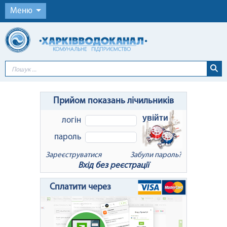
Меню
Прийом показань лічильників
увійти
логін
пароль
Зареєструватися
Забули пароль?
Вхід без реєстрації
x
Відновлення пароля
Сплатити через
Для відновлення пароля введіть Ваш
логін або e-mail: