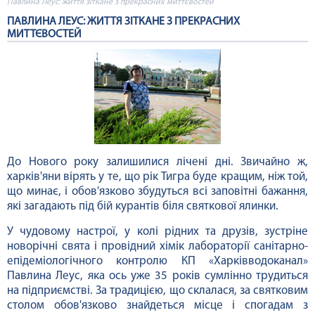
Павлина Леус: життя зіткане з прекрасних миттєвостей
ПАВЛИНА ЛЕУС: ЖИТТЯ ЗІТКАНЕ З ПРЕКРАСНИХ
МИТТЄВОСТЕЙ
До Нового року залишилися лічені дні. Звичайно ж,
харків'яни вірять у те, що рік Тигра буде кращим, ніж той,
що минає, і обов'язково збудуться всі заповітні бажання,
які загадають під бій курантів біля святкової ялинки.
У чудовому настрої, у колі рідних та друзів, зустріне
новорічні свята і провідний хімік лабораторії санітарно-
епідеміологічного контролю КП «Харківводоканал»
Павлина Леус, яка ось уже 35 років сумлінно трудиться
на підприємстві. За традицією, що склалася, за святковим
столом обов'язково знайдеться місце і спогадам з