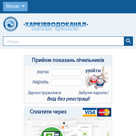
Меню
Прийом показань лічильників
увійти
логін
пароль
Зареєструватися
Забули пароль?
Вхід без реєстрації
x
Відновлення пароля
Сплатити через
Для відновлення пароля введіть Ваш
логін або e-mail: