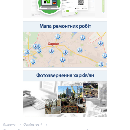
Очистити поле
Надіслати
Мапа ремонтних робіт
Фотозвернення харків'ян
Головна
Особистості