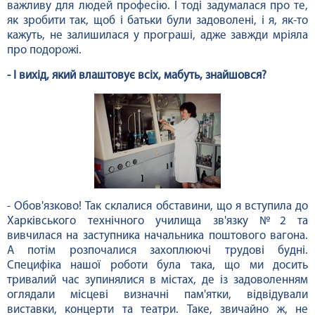
важливу для людей професію. І тоді задумалася про те,
як зробити так, щоб і батьки були задоволені, і я, як-то
кажуть, не залишилася у програші, адже завжди мріяла
про подорожі.
- І вихід, який влаштовує всіх, мабуть, знайшовся?
- Обов'язково! Так склалися обставини, що я вступила до
Харківського технічного училища зв'язку №2 та
вивчилася на заступника начальника поштового вагона.
А потім розпочалися захоплюючі трудові будні.
Специфіка нашої роботи була така, що ми досить
тривалий час зупинялися в містах, де із задоволенням
оглядали місцеві визначні пам'ятки, відвідували
виставки, концерти та театри. Таке, звичайно ж, не