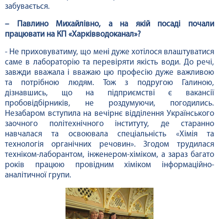
забувається.
– Павлино Михайлівно, а на якій посаді почали
працювати на КП «Харківводоканал»?
- Не приховуватиму, що мені дуже хотілося влаштуватися
саме в лабораторію та перевіряти якість води. До речі,
завжди вважала і вважаю цю професію дуже важливою
та потрібною людям. Тож з подругою Галиною,
дізнавшись, що на підприємстві є вакансії
пробовідбірників, не роздумуючи, погодились.
Незабаром вступила на вечірнє відділення Українського
заочного політехнічного інституту, де старанно
навчалася та освоювала спеціальність «Хімія та
технологія органічних речовин». Згодом трудилася
техніком-лаборантом, інженером-хіміком, а зараз багато
років працюю провідним хіміком інформаційно-
аналітичної групи.