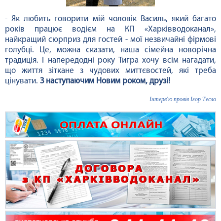
- Як любить говорити мій чоловік Василь, який багато
років працює водієм на КП «Харківводоканал»,
найкращий сюрприз для гостей - мої незвичайні фірмові
голубці. Це, можна сказати, наша сімейна новорічна
традиція. І напередодні року Тигра хочу всім нагадати,
що життя зіткане з чудових миттєвостей, які треба
цінувати.
З наступаючим Новим роком, друзі!
Інтерв'ю провів Ігор Тесло