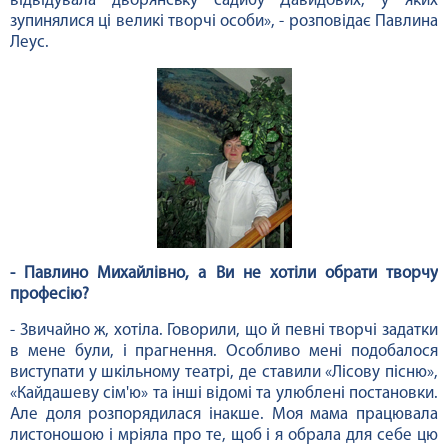
відвідувала дворянську садибу Давидових, у яких
зупинялися ці великі творчі особи», - розповідає Павлина
Леус.
- Павлино Михайлівно, а Ви не хотіли обрати творчу
професію?
- Звичайно ж, хотіла. Говорили, що й певні творчі задатки
в мене були, і прагнення. Особливо мені подобалося
виступати у шкільному театрі, де ставили «Лісову пісню»,
«Кайдашеву сім'ю» та інші відомі та улюблені постановки.
Але доля розпорядилася інакше. Моя мама працювала
листоношою і мріяла про те, щоб і я обрала для себе цю