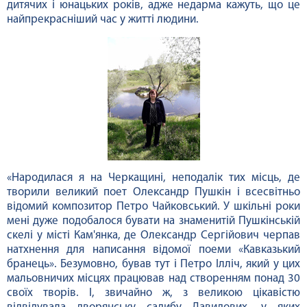
дитячих і юнацьких років, адже недарма кажуть, що це
найпрекрасніший час у житті людини.
«Народилася я на Черкащині, неподалік тих місць, де
творили великий поет Олександр Пушкін і всесвітньо
відомий композитор Петро Чайковський. У шкільні роки
мені дуже подобалося бувати на знаменитій Пушкінській
скелі у місті Кам'янка, де Олександр Сергійович черпав
натхнення для написання відомої поеми «Кавказький
бранець». Безумовно, бував тут і Петро Ілліч, який у цих
мальовничих місцях працював над створенням понад 30
своїх творів. І, звичайно ж, з великою цікавістю